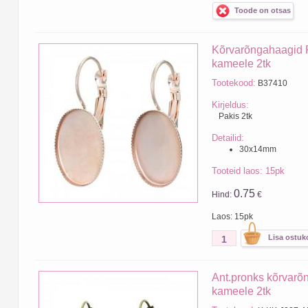
Toode on otsas
Kõrvarõngahaagid
kameele 2tk
Tootekood:
B37410
Kirjeldus:
Pakis 2tk
Detailid:
30x14mm
Tooteid laos: 15pk
0.75
Hind:
€
Laos: 15pk
Ant.pronks kõrvar
kameele 2tk