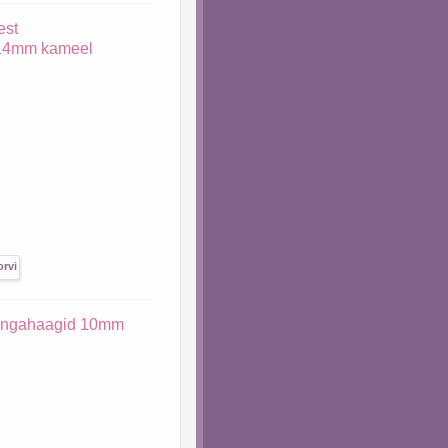
est
 14mm kameel
õngahaagid 10mm