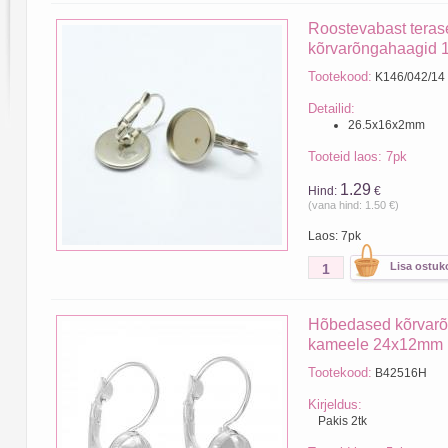
Roostevabast teras
kõrvarõngahaagid
Tootekood:
K146/042/14
Detailid:
26.5x16x2mm
Tooteid laos: 7pk
1.29
Hind:
€
(vana hind: 1.50 €)
Laos: 7pk
Hõbedased kõrvar
kameele 24x12mm
Tootekood:
B42516H
Kirjeldus:
Pakis 2tk