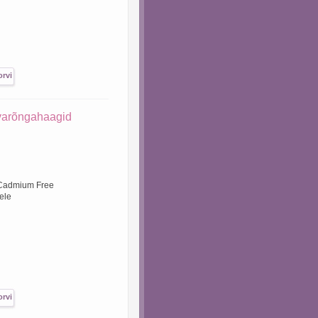
varõngahaagid
 Cadmium Free
ele