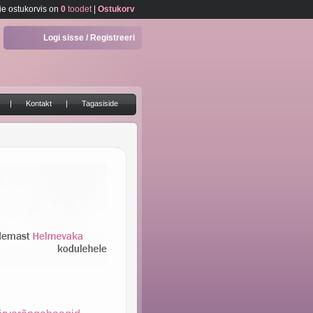
ie ostukorvis on
0
toodet
|
Ostukorv
Logi sisse / Registreeri
|
Kontakt
|
Tagasiside