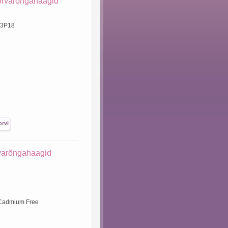
kõrvarõngahaagid
03P18
varõngahaagid
 Cadmium Free