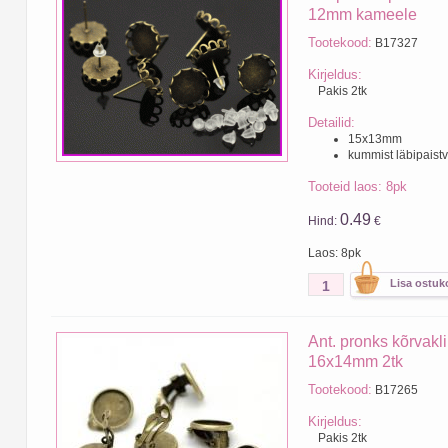
12mm kameele
Tootekood:
B17327
Kirjeldus:
Pakis 2tk
Detailid:
15x13mm
kummist läbipaist
Tooteid laos: 8pk
0.49
Hind:
€
Laos: 8pk
Ant. pronks kõrvak
16x14mm 2tk
Tootekood:
B17265
Kirjeldus:
Pakis 2tk