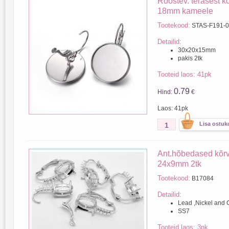
Roostev. terasest 
18mm kameele
Tootekood:
STAS-F191-
Detailid:
30x20x15mm
pakis 2tk
Tooteid laos: 41pk
0.79
Hind:
€
Laos: 41pk
Ant.hõbedased kõr
24x9mm 2tk
Tootekood:
B17084
Detailid:
Lead ,Nickel and
SS7
Tooteid laos: 3pk