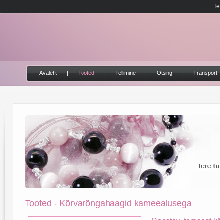
Te
Avaleht
|
Tooted
|
Tellimine
|
Otsing
|
Transport
Tooted - Kõrvarõngahaagid kameealusega