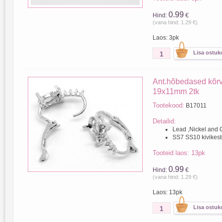
0.99
Hind:
€
(vana hind: 1.29 €)
Laos: 3pk
Ant.hõbedased kõr
19x11mm 2tk
Tootekood:
B17011
Detailid:
Lead ,Nickel and
SS7 SS10 kivikest
Tooteid laos: 13pk
0.99
Hind:
€
(vana hind: 1.29 €)
Laos: 13pk