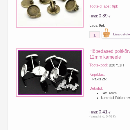
Tooteid laos: 9pk
0.89
Hind:
€
Laos: 9pk
Hõbedased poltkõrv
12mm kameele
Tootekood:
B20751H
Kirjeldus:
Pakis 2tk
Detailid:
14x14mm
kummist läbipaist
0.41
Hind:
€
(vana hind: 0.46 €)