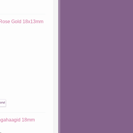
 Rose Gold 18x13mm
õngahaagid 18mm