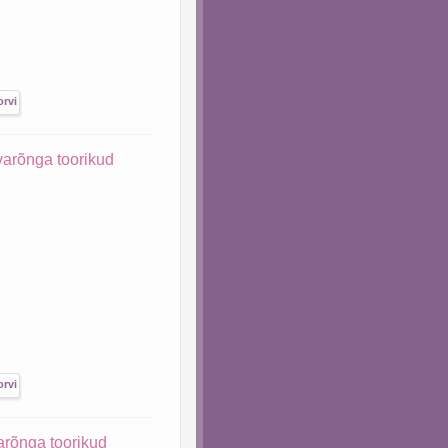
arõnga toorikud
arõnga toorikud