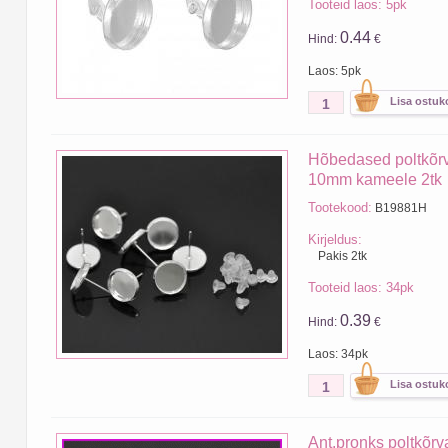
Tooteid laos: 5pk
0.44
Hind:
€
Laos: 5pk
Hõbedased poltkõrv
10mm kameele 2tk
Tootekood:
B19881H
Kirjeldus:
Pakis 2tk
Tooteid laos: 34pk
0.39
Hind:
€
Laos: 34pk
Ant.pronks poltkõrv