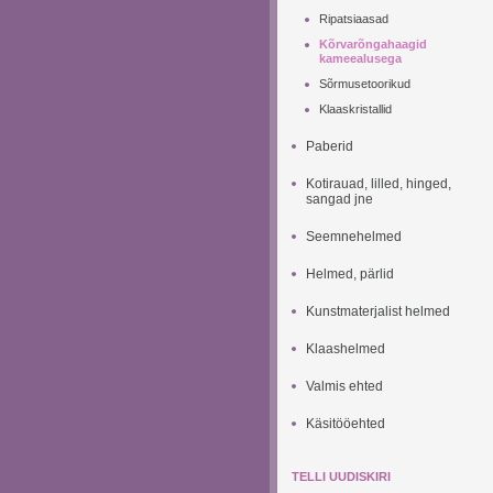
Ripatsiaasad
Kõrvarõngahaagid
kameealusega
Sõrmusetoorikud
Klaaskristallid
Paberid
Kotirauad, lilled, hinged,
sangad jne
Seemnehelmed
Helmed, pärlid
Kunstmaterjalist helmed
Klaashelmed
Valmis ehted
Käsitööehted
TELLI UUDISKIRI