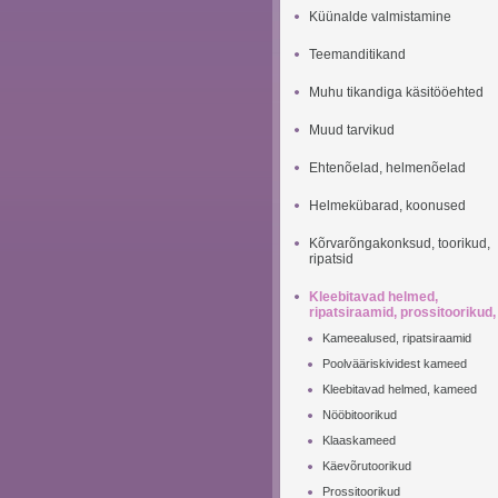
Küünalde valmistamine
Teemanditikand
Muhu tikandiga käsitööehted
Muud tarvikud
Ehtenõelad, helmenõelad
Helmekübarad, koonused
Kõrvarõngakonksud, toorikud,
ripatsid
Kleebitavad helmed,
ripatsiraamid, prossitoorikud,
Kameealused, ripatsiraamid
Poolvääriskividest kameed
Kleebitavad helmed, kameed
Nööbitoorikud
Klaaskameed
Käevõrutoorikud
Prossitoorikud