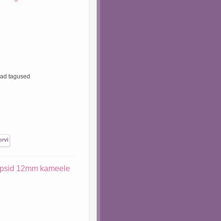
vad tagused
lipsid 12mm kameele