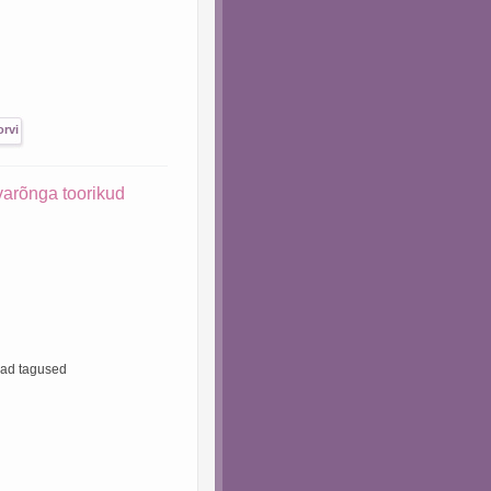
arõnga toorikud
vad tagused