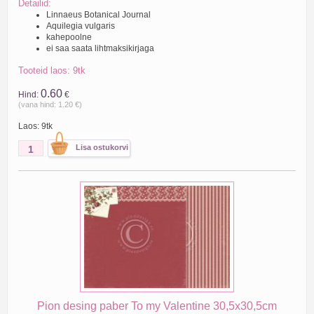
Detailid:
Linnaeus Botanical Journal
Aquilegia vulgaris
kahepoolne
ei saa saata lihtmaksikirjaga
Tooteid laos: 9tk
0.60
Hind:
€
(vana hind: 1.20 €)
Laos: 9tk
Pion desing paber To my Valentine 30,5x30,5cm