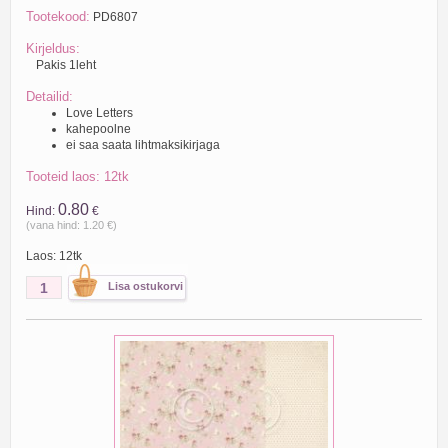
Tootekood:
PD6807
Kirjeldus:
Pakis 1leht
Detailid:
Love Letters
kahepoolne
ei saa saata lihtmaksikirjaga
Tooteid laos: 12tk
0.80
Hind:
€
(vana hind: 1.20 €)
Laos: 12tk