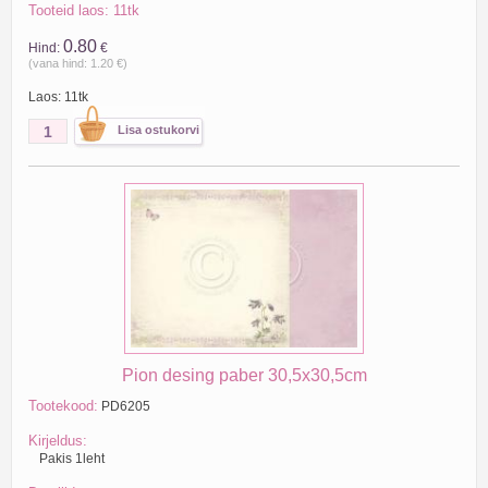
Tooteid laos: 11tk
0.80
Hind:
€
(vana hind: 1.20 €)
Laos: 11tk
Pion desing paber 30,5x30,5cm
Tootekood:
PD6205
Kirjeldus:
Pakis 1leht