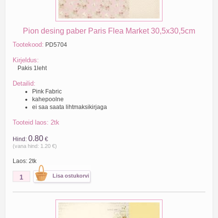
Pion desing paber Paris Flea Market 30,5x30,5cm
Tootekood:
PD5704
Kirjeldus:
Pakis 1leht
Detailid:
Pink Fabric
kahepoolne
ei saa saata lihtmaksikirjaga
Tooteid laos: 2tk
0.80
Hind:
€
(vana hind: 1.20 €)
Laos: 2tk