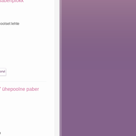
aberiplokk
oolset lehte
 ühepoolne paber
n