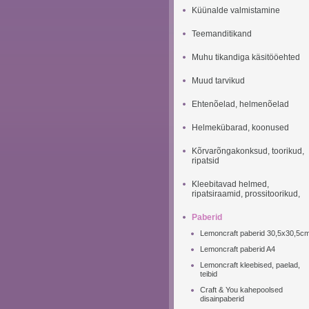
Küünalde valmistamine
Teemanditikand
Muhu tikandiga käsitööehted
Muud tarvikud
Ehtenõelad, helmenõelad
Helmekübarad, koonused
Kõrvarõngakonksud, toorikud,
ripatsid
Kleebitavad helmed,
ripatsiraamid, prossitoorikud,
Paberid
Lemoncraft paberid 30,5x30,5c
Lemoncraft paberid A4
Lemoncraft kleebised, paelad,
teibid
Craft & You kahepoolsed
disainpaberid