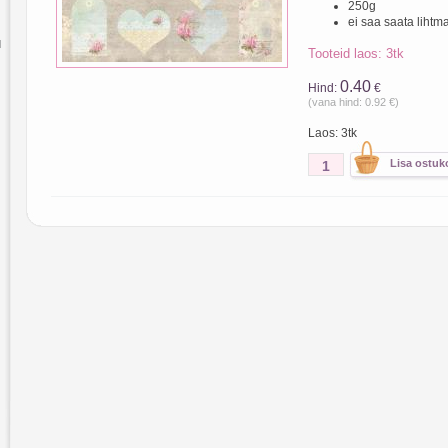
250g
ei saa saata lihtm
d
Tooteid laos: 3tk
0.40
Hind:
€
(vana hind: 0.92 €)
Laos: 3tk