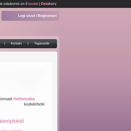
ie ostukorvis on
0
toodet
|
Ostukorv
Logi sisse / Registreeri
|
Kontakt
|
Tagasiside
beriplokid