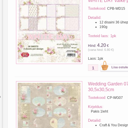
WHITE DAY väike p
Tootekood:
CPB-WD15
Detailid:
12 disaini 36 ühep
190g
Tooteid laos: 1pk
4.20
Hind:
€
(vana hind: 6.80 €)
Laos: 1pk
Wedding Garden 07
30,5x30,5cm
m
Tootekood:
CP-WG07
Kirjeldus:
Pakis 1leht
Detailid:
Craft & You Desig