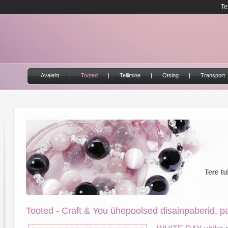
Te
Avaleht
|
Tooted
|
Tellimine
|
Otsing
|
Transport
Tooted - Craft & You ühepoolsed disainpaberid, pa