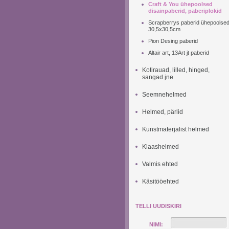
Craft & You ühepoolsed
disainpaberid, paberiplokid
Scrapberrys paberid ühepoolse
30,5x30,5cm
Pion Desing paberid
Altair art, 13Art jt paberid
Kotirauad, lilled, hinged,
sangad jne
Seemnehelmed
Helmed, pärlid
Kunstmaterjalist helmed
Klaashelmed
Valmis ehted
Käsitööehted
TELLI UUDISKIRI
NIMI: