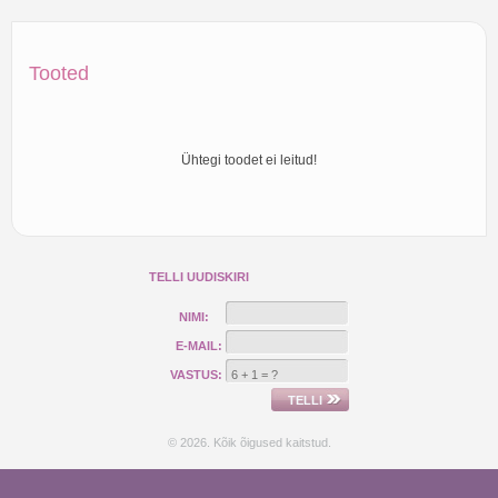
Tooted
Ühtegi toodet ei leitud!
TELLI UUDISKIRI
NIMI:
E-MAIL:
VASTUS:
© 2026. Kõik õigused kaitstud.