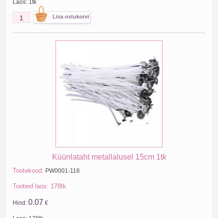
Laos: 1tk
Küünlataht metallalusel 15cm 1tk
Tootekood:
PW0001-116
Tooteid laos: 178tk
0.07
Hind:
€