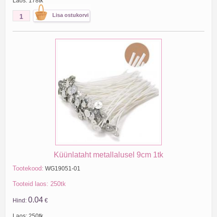
Laos: 178tk
Küünlataht metallalusel 9cm 1tk
Tootekood:
WG19051-01
Tooteid laos: 250tk
0.04
Hind:
€
Laos: 250tk