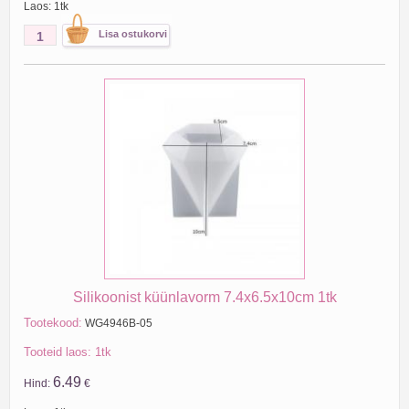
Laos: 1tk
Silikoonist küünlavorm 7.4x6.5x10cm 1tk
Tootekood:
WG4946B-05
Tooteid laos: 1tk
6.49
Hind:
€