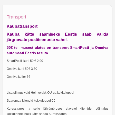
Transport
Kaubatransport
Kauba kätte saamiseks Eestis saab valida
järgnevate postiteenuste vahel:
50€ tellimusest alates on transport SmartPosti ja Omniva
automaati Eestis tasuta.
SmartPosti kuni 50 € 2.90
Omniva kuni 50€ 3.30
Omniva kuller 6€
Lisatellimus vaid Helmevakk OÜ-ga kokkuleppel
Saaremaa kliendid kokkuleppel 0€
Kuressaares ja selle lähiümbruses elavatel klientidel võimalus
kokkuleppel pakk kätte saada Kuressaares.