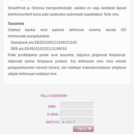
SmartPosti ja Omniva transpordiviisiks valides on vaja kindlasti täpset
telefoninumbrit kuna paki saabudes automaati saadetakse Teile sms.
Tasumine
Ostetud kauba eest palume tellimuse summa kanda OÜ
Helmevakk pangakantole.
Swedpank a/a EE052200221049321163
SEB a/a EE491010220113199018
Pakk postitatakse peale arve tasumist, üldjuhul järgneval tööpäeval.
Hiljemalt kolme tööpäeva jooksul. Kui tellimusel olev nimi erineb
pangaülekandel olevast nimest, siis märkige maksekorralduse selgituse
väljale tellimusel esitatud nimi.
TELLI UUDISKIRI
NIMI:
E-MAIL:
VASTUS: