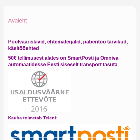
Avaleht
Poolvääriskivid, ehtematerjalid, paberitöö tarvikud,
käsitööehted
50€ tellimusest alates on SmartPosti ja Omniva
automaatidesse Eesti siseselt transport tasuta.
Kauba toimetab Teieni: