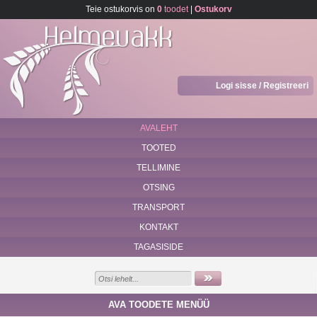
Teie ostukorvis on
0
toodet
|
Ostukorv
Logi sisse / Registreeri
AVALEHT
TOOTED
TELLIMINE
OTSING
TRANSPORT
KONTAKT
TAGASISIDE
AVA TOODETE MENÜÜ