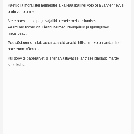
Kaetud ja mõralistel helmestel ja ka klaaspärlitel võib olla värvierinevusi
partii vahetumisel.
Meie poest leiate palju vajalikku ehete meisterdamiseks.
Peamised tooted on Tšehhi helmed, klaaspärlid ja igasugused
metallosad.
Poe süsteem saadab automaatseid arveid, hilisem arve parandamine
pole enam võimalik.
Kui soovite paberarvet, siis teha vastavasse lahtrisse kindlasti märge
selle kohta.