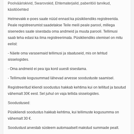
Poolvääriskivid, Swarovskid, Ehtematerjalid, paberitöö tarvikud,
käsitööehted
Helmevakk e-poes saate nüüd ennast ka püsikliendiks registreerida.
Peale registreerumist saadetakse Teile meili peale parool, millega
sisenedes saate sisestada oma andmeid ja muuta parooli. Tellimusi
saab teha edasi ka ilma registreerimata. Püsikliendiks olemisel on mitu
eelist:
- Näete oma varasemaid tellimusi ja staatuseid, mis on tehtud
sisselogides.
- Oma andmeid ei pea iga kord uuesti sisestama.
- Tellimuste kogusummad lähevad arvesse soodustuste saamisel.
Registreeritud kliendi soodustus hakkab kehtima kui on tellitud ja tasutud
vähemalt 30€ eest. Sel juhul on vaja tellida sisselogides.
Soodustused:
Püsikliendi soodustus hakkab kehtima, kui tellimuste kogusumma on
vähemalt 30 €.
Soodustust arvestab süsteem automaatselt makstud summade pealt.