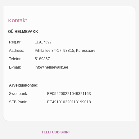
Kontakt
OÜ HELMEVAKK
Reg.nr:
11917397
Aadress:
Pihtla tee 34-17, 93815, Kuressaare
Telefon:
5189867
E-mail:
info@helmevakk.ee
Arvelduskontod:
Swedbank:
EE052200221049321163
SEB Pank:
EE491010220113199018
TELLI UUDISKIRI